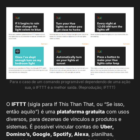
Para o caso de um comando programável dependendo de uma ação
sua, o IFTTT é a melhor saída. (Reprodução; IFTTT)
O
IFTTT
(sigla para If This Than That, ou “Se isso,
então aquilo”) é uma
plataforma gratuita
com usos
diversos, para dezenas de vínculos a produtos e
sistemas. É possível vincular contas do
Uber,
Domino’s, Google, Spotify, Alexa
, planilhas,