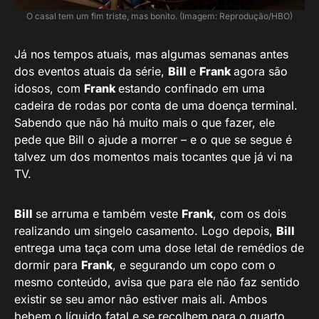
O casal tem um fim triste, mas bonito. (Imagem: Reprodução/HBO)
Já nos tempos atuais, mas algumas semanas antes
dos eventos atuais da série,
Bill
e
Frank
agora são
idosos, com
Frank
estando confinado em uma
cadeira de rodas por conta de uma doença terminal.
Sabendo que não há muito mais o que fazer, ele
pede que Bill o ajude a morrer – e o que se segue é
talvez um dos momentos mais tocantes que já vi na
TV.
Bill
se arruma e também veste
Frank
, com os dois
realizando um singelo casamento. Logo depois,
Bill
entrega uma taça com uma dose letal de remédios de
dormir para
Frank
, e segurando um copo com o
mesmo conteúdo, avisa que para ele não faz sentido
existir se seu amor não estiver mais ali. Ambos
bebem o líquido fatal e se recolhem para o quarto,