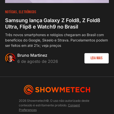
NOTÍCIAS
ELETRÔNICOS
Samsung lança Galaxy Z Fold8, Z Fold8
Ultra, Flip8 e Watch9 no Brasil
Três novos smartphones e relógios chegaram ao Brasil com
benefícios do Google, Skeelo e Strava. Parcelamentos podem
ser feitos em até 21x; veja preços
Bruno Martinez
Leia Mais
6 de agosto de 2026
2026 Showmetech©. O uso não autorizado deste
conteúdo é estritamente proibido.
Consent
Preferences