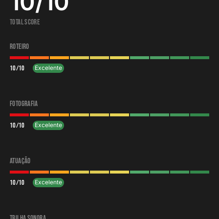
10
/
10
Total Score
Roteiro
10
/
10
Excelente
Fotografia
10
/
10
Excelente
Atuação
10
/
10
Excelente
Trilha Sonora