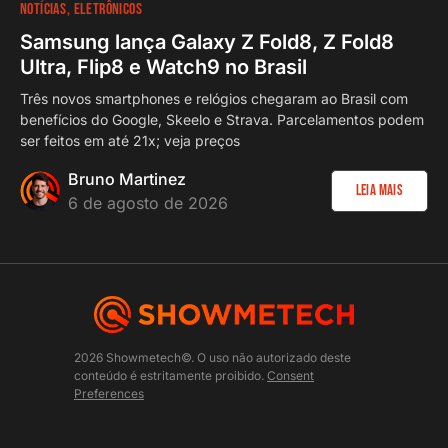
NOTÍCIAS
ELETRÔNICOS
Samsung lança Galaxy Z Fold8, Z Fold8
Ultra, Flip8 e Watch9 no Brasil
Três novos smartphones e relógios chegaram ao Brasil com
benefícios do Google, Skeelo e Strava. Parcelamentos podem
ser feitos em até 21x; veja preços
Bruno Martinez
Leia Mais
6 de agosto de 2026
2026 Showmetech©. O uso não autorizado deste
conteúdo é estritamente proibido.
Consent
Preferences