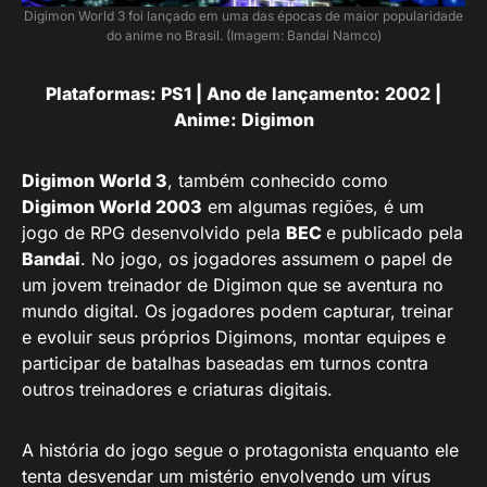
Digimon World 3 foi lançado em uma das épocas de maior popularidade
do anime no Brasil. (Imagem: Bandai Namco)
Plataformas: PS1 | Ano de lançamento: 2002 |
Anime: Digimon
Digimon World 3
, também conhecido como
Digimon World 2003
em algumas regiões, é um
jogo de RPG desenvolvido pela
BEC
e publicado pela
Bandai
. No jogo, os jogadores assumem o papel de
um jovem treinador de Digimon que se aventura no
mundo digital. Os jogadores podem capturar, treinar
e evoluir seus próprios Digimons, montar equipes e
participar de batalhas baseadas em turnos contra
outros treinadores e criaturas digitais.
A história do jogo segue o protagonista enquanto ele
tenta desvendar um mistério envolvendo um vírus