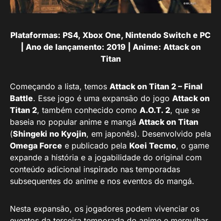
Plataformas: PS4, Xbox One, Nintendo Switch e PC
| Ano de lançamento: 2019 | Anime: Attack on
Titan
Começando a lista, temos
Attack on Titan 2 – Final
Battle
. Esse jogo é uma expansão do jogo
Attack on
Titan 2
, também conhecido como
A.O.T. 2
, que se
baseia no popular anime e mangá
Attack on Titan
(
Shingeki no Kyojin
, em japonês). Desenvolvido pela
Omega Force
e publicado pela
Koei Tecmo
, o game
expande a história e a jogabilidade do original com
conteúdo adicional inspirado nas temporadas
subsequentes do anime e nos eventos do mangá.
Nesta expansão, os jogadores podem vivenciar os
eventos da terceira temporada do anime e mergulhar