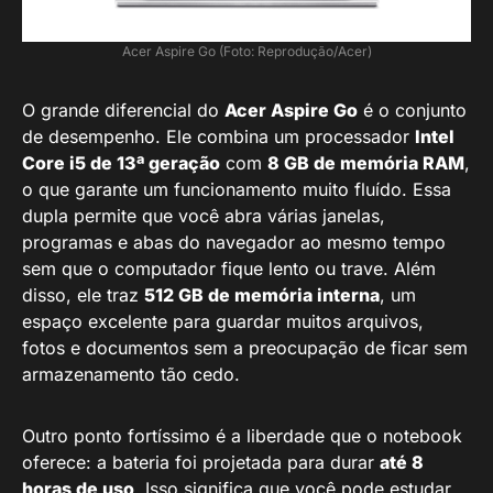
Acer Aspire Go (Foto: Reprodução/Acer)
O grande diferencial do
Acer Aspire Go
é o conjunto
de desempenho. Ele combina um processador
Intel
Core i5 de 13ª geração
com
8 GB de memória RAM
,
o que garante um funcionamento muito fluído. Essa
dupla permite que você abra várias janelas,
programas e abas do navegador ao mesmo tempo
sem que o computador fique lento ou trave. Além
disso, ele traz
512 GB de memória interna
, um
espaço excelente para guardar muitos arquivos,
fotos e documentos sem a preocupação de ficar sem
armazenamento tão cedo.
Outro ponto fortíssimo é a liberdade que o notebook
oferece: a bateria foi projetada para durar
até 8
horas de uso
. Isso significa que você pode estudar