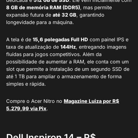
dedicada e
512 GB de SSD
. Ele vem inicialmente com
8 GB de memória RAM (DDR5)
, mas permite
expansão futura de
até 32 GB
, garantindo
longevidade para a máquina.
A tela é de
15,6 polegadas Full HD
com painel IPS e
taxa de atualização de
144Hz
, entregando imagens
fluídas para jogos competitivos. Além da
possibilidade de aumentar a RAM, ele conta com um
slot que permite a instalação de um segundo SSD de
até 1 TB para ampliar o armazenamento de forma
simples e rápida.
Compre o Acer Nitro no
Magazine Luiza por R$
5.279,99 via Pix
.
Dell Inspiron 14 – R$