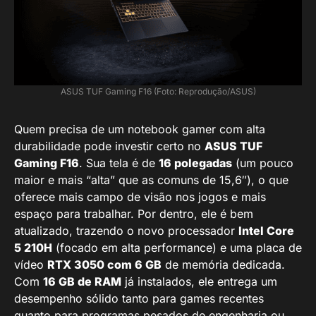
ASUS TUF Gaming F16 (Foto: Reprodução/ASUS)
Quem precisa de um notebook gamer com alta
durabilidade pode investir certo no
ASUS TUF
Gaming F16
. Sua tela é de
16 polegadas
(um pouco
maior e mais “alta” que as comuns de 15,6″), o que
oferece mais campo de visão nos jogos e mais
espaço para trabalhar. Por dentro, ele é bem
atualizado, trazendo o novo processador
Intel Core
5 210H
(focado em alta performance) e uma placa de
vídeo
RTX 3050 com 6 GB
de memória dedicada.
Com
16 GB de RAM
já instalados, ele entrega um
desempenho sólido tanto para games recentes
quanto para programas pesados de engenharia ou