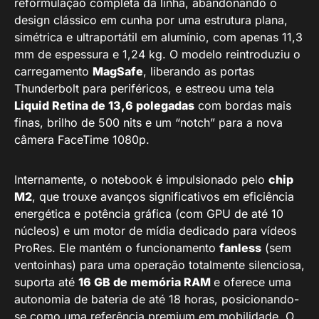
reformulação completa da linha, abandonando o
design clássico em cunha por uma estrutura plana,
simétrica e ultraportátil em alumínio, com apenas 11,3
mm de espessura e 1,24 kg. O modelo reintroduziu o
carregamento
MagSafe
, liberando as portas
Thunderbolt para periféricos, e estreou uma tela
Liquid Retina de 13,6 polegadas
com bordas mais
finas, brilho de 500 nits e um “notch” para a nova
câmera FaceTime 1080p.
Internamente, o notebook é impulsionado pelo
chip
M2
, que trouxe avanços significativos em eficiência
energética e potência gráfica (com GPU de até 10
núcleos) e um motor de mídia dedicado para vídeos
ProRes. Ele mantém o funcionamento
fanless
(sem
ventoinhas) para uma operação totalmente silenciosa,
suporta até
16 GB de memória RAM
e oferece uma
autonomia de bateria de até 18 horas, posicionando-
se como uma referência premium em mobilidade. O