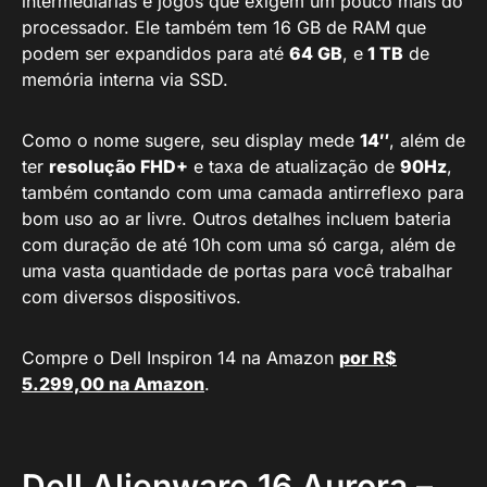
intermediárias e jogos que exigem um pouco mais do
processador. Ele também tem 16 GB de RAM que
podem ser expandidos para até
64 GB
, e
1 TB
de
memória interna via SSD.
Como o nome sugere, seu display mede
14″
, além de
ter
resolução FHD+
e taxa de atualização de
90Hz
,
também contando com uma camada antirreflexo para
bom uso ao ar livre. Outros detalhes incluem bateria
com duração de até 10h com uma só carga, além de
uma vasta quantidade de portas para você trabalhar
com diversos dispositivos.
Compre o Dell Inspiron 14 na Amazon
por R$
5.299,00 na Amazon
.
Dell Alienware 16 Aurora –