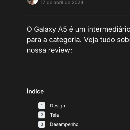
17 de abril de 2024
O Galaxy A5 é um intermediári
para a categoria. Veja tudo s
nossa review:
Índice
Design
Tela
Desempenho