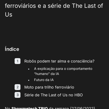
ferroviários e a série de The Last of
Us
Índice
Robôs podem ter alma e consciência?
A explicação para o comportamento
“humano” da IA
Futuro da IA
Moto para trilho ferroviário
Série de The Last of Us no HBO
No
Showmetech TRIO
da semana (27/06/2022),