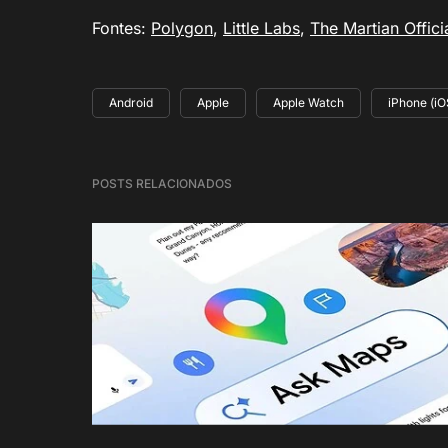
Fontes:
Polygon
,
Little Labs
,
The Martian Offici
Android
Apple
Apple Watch
iPhone (iO
POSTS RELACIONADOS