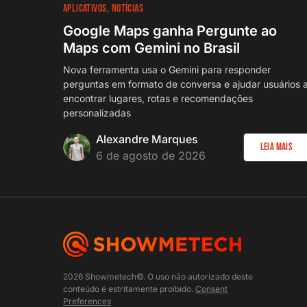
APLICATIVOS
NOTÍCIAS
Google Maps ganha Pergunte ao
Maps com Gemini no Brasil
Nova ferramenta usa o Gemini para responder
perguntas em formato de conversa e ajudar usuários 
encontrar lugares, rotas e recomendações
personalizadas
Alexandre Marques
Leia Mais
6 de agosto de 2026
2026 Showmetech©. O uso não autorizado deste
conteúdo é estritamente proibido.
Consent
Preferences