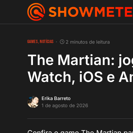
GAMES
NOTÍCIAS
2 minutos de leitura
The Martian: j
Watch, iOS e A
Erika Barreto
1 de agosto de 2026
Confira o game The Martian par