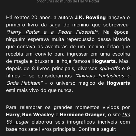
brochuras do mundo de Harry Potter
Há exatos 20 anos, a autora
J.K. Rowling
lançava o
primeiro livro da saga do menino que sobreviveu,
“
Harry Potter e a Pedra Filosofal
“
. Na época,
ninguém esperava muita repercussão dessa história
que contava as aventuras de um menino órfão que
recebia um convite para ingressar em uma escolha
de magia e bruxaria, a hoje famosa
Hogwarts
. Mas,
depois de 8 livros principais, diversos
spin-offs
e 9
filmes – se considerarmos
“
Animais Fantásticos e
Onde Habitam
”
– o universo mágico de
Hogwarts
está mais vivo do que nunca.
Para relembrar os grandes momentos vividos por
Harry, Ron Weasley
e
Hermione Granger
, o site
Um
Só Lugar
elaborou seis infográficos incríveis com
base nos sete livros principais. Confira a seguir: