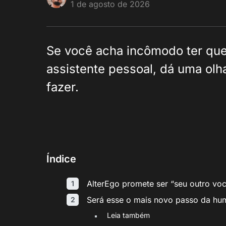
1 de agosto de 2026
Se você acha incômodo ter que
assistente pessoal, dá uma olh
fazer.
Índice
AlterEgo promete ser “seu outro vo
Será esse o mais novo passo da hu
Leia também