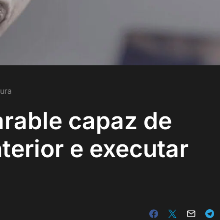
tura
arable capaz de
nterior e executar