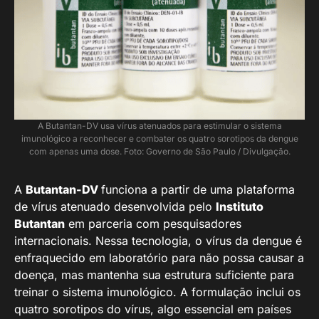
A Butantan-DV usa vírus atenuados para estimular o sistema
imunológico a reconhecer e combater os quatro sorotipos da dengue
com apenas uma dose. Foto: Governo de São Paulo / Divulgação.
A
Butantan-DV
funciona a partir de uma plataforma
de vírus atenuado desenvolvida pelo
Instituto
Butantan
em parceria com pesquisadores
internacionais. Nessa tecnologia, o vírus da dengue é
enfraquecido em laboratório para não possa causar a
doença, mas mantenha sua estrutura suficiente para
treinar o sistema imunológico. A formulação inclui os
quatro sorotipos do vírus, algo essencial em países