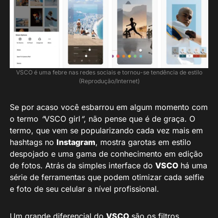
VSCO é uma febre nas redes sociais e tornou-se tendência de estilo
(Reprodução/Internet)
Se por acaso você esbarrou em algum momento com
o termo
“
VSCO girl
“
, não pense que é de graça. O
termo, que vem se popularizando cada vez mais em
hashtags no
Instagram
, mostra garotas em estilo
despojado e uma gama de conhecimento em edição
de fotos. Atrás da simples interface do
VSCO
há uma
série de ferramentas que podem otimizar cada selfie
e foto de seu celular a nível profissional.
Um grande diferencial do
VSCO
são os filtros,