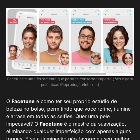
Facetune é uma ferramenta que permite consertar imperfeições e gera
polêmicas (Reprodução/Internet)
O
Facetune
é como ter seu próprio estúdio de
beleza no bolso, permitindo que você refine, ilumine
e arrase em todas as selfies. Quer uma pele
impecável? O
Facetune
é o mestre da suavização,
eliminando qualquer imperfeição com apenas alguns
toques. E se a iluminação não favoreceu seu melhor