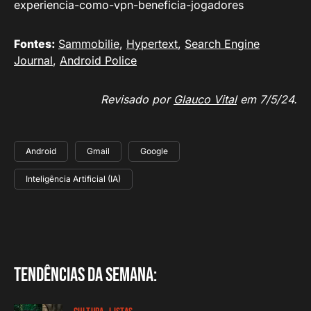
experiencia-como-vpn-beneficia-jogadores
Fontes:
Sammobilie
,
Hypertext
,
Search Engine
Journal
,
Android Police
Revisado por
Glauco Vital
em 7/5/24.
Android
Gmail
Google
Inteligência Artificial (IA)
Tendências da semana: