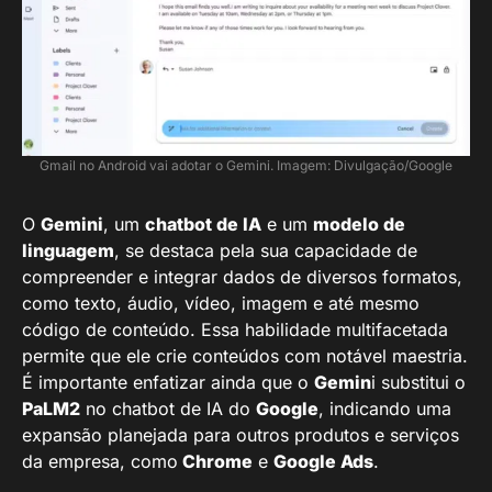
Gmail no Android vai adotar o Gemini. Imagem: Divulgação/Google
O
Gemini
, um
chatbot de IA
e um
modelo de
linguagem
, se destaca pela sua capacidade de
compreender e integrar dados de diversos formatos,
como texto, áudio, vídeo, imagem e até mesmo
código de conteúdo. Essa habilidade multifacetada
permite que ele crie conteúdos com notável maestria.
É importante enfatizar ainda que o
Gemin
i substitui o
PaLM2
no chatbot de IA do
Google
, indicando uma
expansão planejada para outros produtos e serviços
da empresa, como
Chrome
e
Google Ads
.