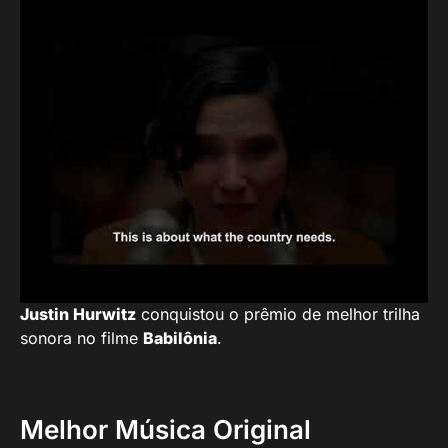
Melhor Roteiro Original
O roteiro de
Os Fabelmans
coroou
Martin
Mcdonagh
com o prêmio da categoria.
Melhor Trilha Sonora Original
Justin Hurwitz
conquistou o prêmio de melhor trilha
sonora no filme
Babilônia
.
Melhor Música Original