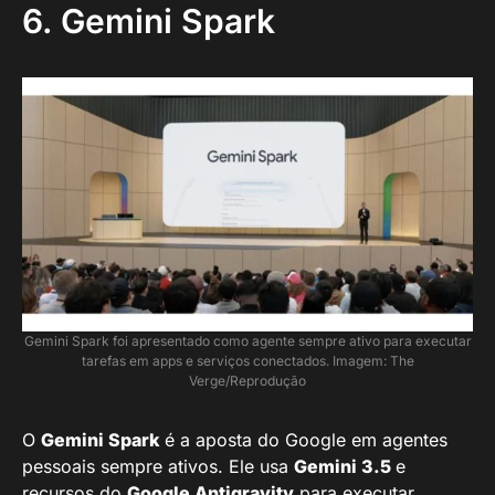
6. Gemini Spark
Gemini Spark foi apresentado como agente sempre ativo para executar
tarefas em apps e serviços conectados. Imagem: The
Verge/Reprodução
O
Gemini Spark
é a aposta do Google em agentes
pessoais sempre ativos. Ele usa
Gemini 3.5
e
recursos do
Google Antigravity
para executar