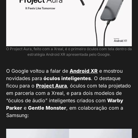
O Project Aura, feito com a Xreal, é o primeiro óculos com tela dentro da
estratégia Android XR apresentada pelo Google.
O Google voltou a falar de
Android XR
e mostrou
novidades para
óculos inteligentes
. O destaque
ficou para o
Project Aura
, óculos com tela projetado
em parceria com a Xreal, e para dois modelos de
“óculos de áudio” inteligentes criados com
Warby
Parker
e
Gentle Monster
, em colaboração com a
Samsung: