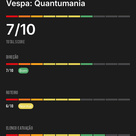
Vespa: Quantumania
7
/
10
Total Score
Direção
7
/
10
Bom
Roteiro
6
/
10
Normal
Elenco e atuação