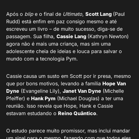
Após o
blip
e o final de
Ultimato
,
Scott Lang
(Paul
Rudd) está enfim em paz consigo mesmo e até
escreveu um livro – de muito sucesso, diga-se de
passagem. Sua filha,
Cassie Lang
(Kathryn Newton)
agora não é mais uma criança, mas sim uma
adolescente cheia de ideias e louca para salvar o
mundo com a tecnologia Pym.
Cassie causa um susto em Scott por ir presa, mesmo
que por bons motivos, levando a família
Hope Van
Dyne
(Evangeline Lily),
Janet Van Dyne
(Michelle
Pfeiffer) e
Hank Pym
(Michael Douglas) a ter uma
reunião. Isso revela que Hope, Hank e Cassie
estavam estudando o
Reino Quântico
.
O estudo parece muito promissor, mas inclui mandar
um sinal para o mesmo, fazendo com que todos eles