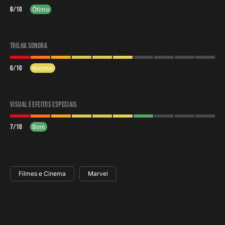
8
/
10
Ótimo
Trilha sonora
6
/
10
Normal
Visual e efeitos especiais
7
/
10
Bom
Filmes e Cinema
Marvel