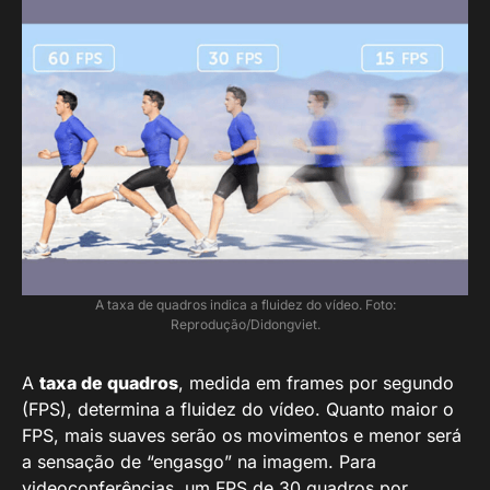
A taxa de quadros indica a fluidez do vídeo. Foto:
Reprodução/Didongviet.
A
taxa de quadros
, medida em frames por segundo
(FPS), determina a fluidez do vídeo. Quanto maior o
FPS, mais suaves serão os movimentos e menor será
a sensação de “engasgo” na imagem. Para
videoconferências, um FPS de 30 quadros por