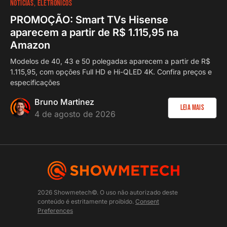
NOTÍCIAS
ELETRÔNICOS
PROMOÇÃO: Smart TVs Hisense
aparecem a partir de R$ 1.115,95 na
Amazon
Modelos de 40, 43 e 50 polegadas aparecem a partir de R$
1.115,95, com opções Full HD e Hi-QLED 4K. Confira preços e
especificações
Bruno Martinez
Leia Mais
4 de agosto de 2026
2026 Showmetech©. O uso não autorizado deste
conteúdo é estritamente proibido.
Consent
Preferences