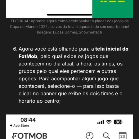
TUTORIAL: aprenda agora como acompanhar o placar dos jogos da
Copa do Mundo 2022 através da tela bloqueada do seu smartphone!
Imagem: Lucas Gomes, Showmetech
Agora você está olhando para a
tela inicial do
FotMob
, pelo qual exibe os jogos que
acontecem no dia atual, a hora, os times, os
grupos pelo qual eles pertencem e outras
opções. Para acompanhar algum jogo que
acontecerá, selecione-o — para isso basta
clicar no banner que exibe os dois times e o
horário ao centro;