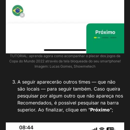
TUTORIAL: aprenda agora como acompanhar o placar dos jogos da
Copa do Mundo 2022 através da tela bloqueada do seu smartphone!
Imagem: Lucas Gomes, Showmetech
A seguir aparecerão outros times — que não
são locais — para seguir também. Caso queira
pesquisar por algum outro que não apareça nos
Recomendados, é possível pesquisar na barra
superior. Ao finalizar, clique em “
Próximo
“;