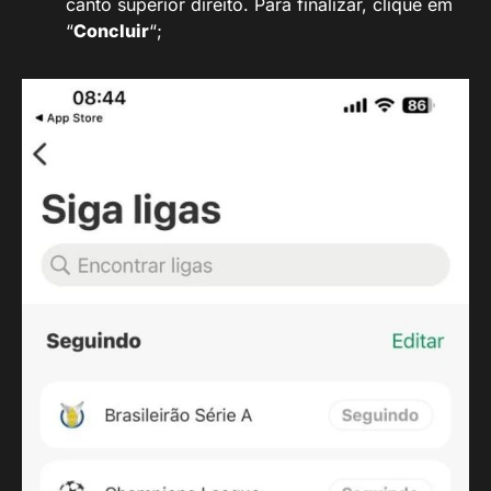
canto superior direito. Para finalizar, clique em
“
Concluir
“;