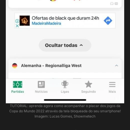
TUTORIAL: aprenda agora como acompanhar o placar dos jogos da
Copa do Mundo 2022 através da tela bloqueada do seu smartphone!
Imagem: Lucas Gomes, Showmetech