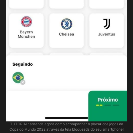
TUTORIAL: aprenda agora como acompanhar o placar dos jogos da
Copa do Mundo 2022 através da tela bloqueada do seu smartphone!