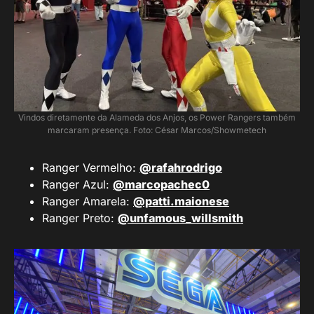
Vindos diretamente da Alameda dos Anjos, os Power Rangers também
marcaram presença. Foto: César Marcos/Showmetech
Ranger Vermelho:
@rafahrodrigo
Ranger Azul:
@marcopachec0
Ranger Amarela:
@patti.maionese
Ranger Preto:
@unfamous_willsmith