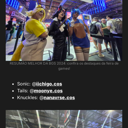
RESUMÃO MELHOR DA BGS 2024: confira os destaques da feira de
games!
Sonic: @
iichigo.cos
Tails: @
moonye.cos
Knuckles: @
nanavrse.cos