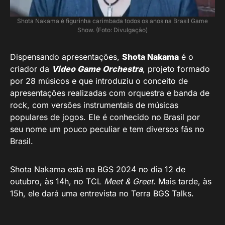
Shota Nakama é figurinha carimbada todos os anos na Brasil Game
Show. (Foto: Divulgação)
Dispensando apresentações,
Shota Nakama
é o
criador da
Video Game Orchestra
, projeto formado
por 28 músicos e que introduziu o conceito de
apresentações realizadas com orquestra e banda de
rock, com versões instrumentais de músicas
populares de jogos. Ele é conhecido no Brasil por
seu nome um pouco peculiar e tem diversos fãs no
Brasil.
Shota Nakama está na BGS 2024 no dia 12 de
outubro, às 14h, no TCL
Meet & Greet
. Mais tarde, às
15h, ele dará uma entrevista no Terra BGS Talks.