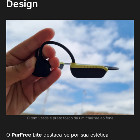
Design
O tom verde e preto fosco dá um charme ao fone
O
PurFree Lite
destaca-se por sua estética