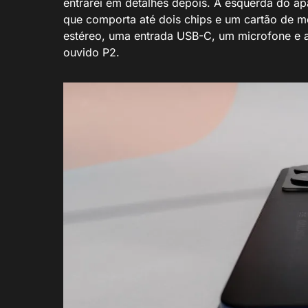
entrarei em detalhes depois. À esquerda do a
que comporta até dois chips e um cartão de me
estéreo, uma entrada USB-C, um microfone e a
ouvido P2.