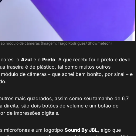
ue ao módulo de câmeras (Imagem: Tiago Rodrigues/ Showmetech)
 cores, o
Azul
e o
Preto
. A que recebi foi o preto e devo
a traseira é de plástico, tal como muitos outros
 módulo de câmeras – que achei bem bonito, por sinal – e
do.
 outros mais quadrados, assim como seu tamanho de 6,7
 direita, são dois botões de volume e um botão de
r de impressões digitais.
os microfones e um logotipo
Sound By JBL
, algo que