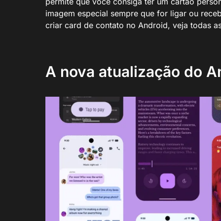
permite que você consiga ter um cartão person
imagem especial sempre que for ligar ou recebe
criar card de contato no Android, veja todas a
A nova atualização do A