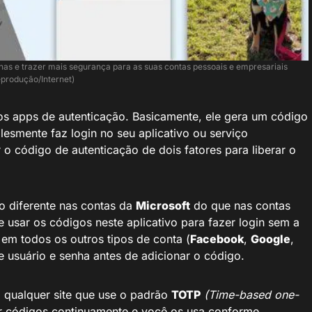
nhas e trazer mais segurança para as suas contas pessoais e empresariais
produção/Internet)
os apps de autenticação. Basicamente, ele gera um código
esmente faz login no seu aplicativo ou serviço
r o código de autenticação de dois fatores para liberar o
 diferente nas contas da
Microsoft
do que nas contas
 usar os códigos neste aplicativo para fazer login sem a
 em todos os outros tipos de conta (
Facebook
,
Google
,
e usuário e senha antes de adicionar o código.
 qualquer site que use o padrão
TOTP
(Time-based one-
ar códigos continuamente e você os usa conforme