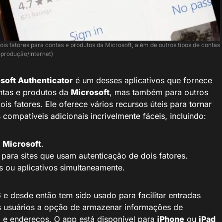
ois fatores para contas e produtos da Microsoft, além de outros tipos de contas
produção/Internet)
soft Authenticator
é um desses aplicativos que fornece
ntas e produtos da
Microsoft
, mas também para outros
ois fatores. Ele oferece vários recursos úteis para tornar
s compatíveis adicionais incrivelmente fáceis, incluindo:
a
Microsoft
.
ara sites que usam autenticação de dois fatores.
s ou aplicativos simultaneamente.
 e desde então tem sido usado para facilitar entradas
s usuários a opção de armazenar informações de
 e endereços. O app está disponível para
iPhone
ou
iPad