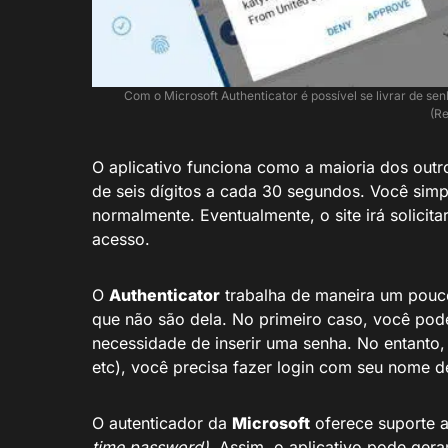
Com o Microsoft Authenticator é possível se livrar de se
(Re
O aplicativo funciona como a maioria dos outr
de seis dígitos a cada 30 segundos. Você simpl
normalmente. Eventualmente, o site irá solicita
acesso.
O
Authenticator
trabalha de maneira um pouco
que não são dela. No primeiro caso, você pode
necessidade de inserir uma senha. No entanto,
etc), você precisa fazer login com seu nome d
O autenticador da
Microsoft
oferece suporte a
time password)
. Assim, o aplicativo pode ger