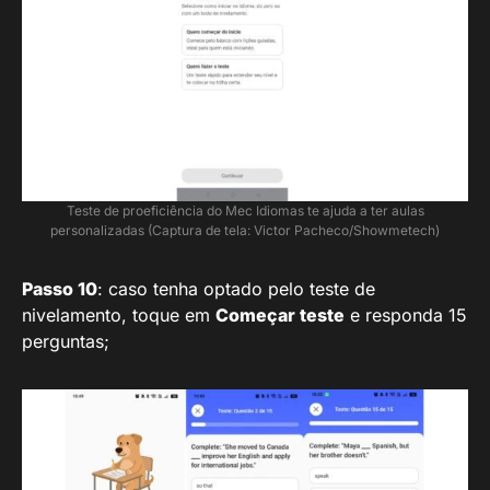
Teste de proeficiência do Mec Idiomas te ajuda a ter aulas
personalizadas (Captura de tela: Victor Pacheco/Showmetech)
Passo 10
: caso tenha optado pelo teste de
nivelamento, toque em
Começar teste
e responda 15
perguntas;