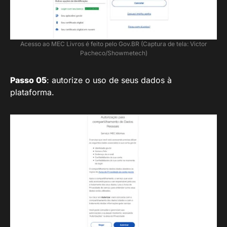
Acesso ao MEC Livros é feito pelo Gov.BR (Captura de tela: Victor
Pacheco/Showmetech)
Passo 05
: autorize o uso de seus dados à
plataforma.