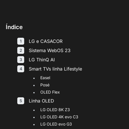
Índice
LG e CASACOR
Sistema WebOS 23
LG ThinQ AI
Smart TVs linha Lifestyle
Easel
Posé
OLED Flex
Linha OLED
LG OLED 8K Z3
LG OLED 4K evo C3
LG OLED evo G3