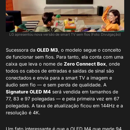
LG apresentou nova versão de smart TV sem fios (Foto: Divulgação)
Sucessora da
OLED M3
, o modelo segue o conceito
de funcionar sem fios. Para tanto, ela conta com uma
caixa que leva o nome de
Zero Connect Box
, onde
todos os cabos de entradas e saídas de sinal são
conectados e envia para a smart TV a imagem e
áudio sem fio — e sem perda de qualidade. A
Signature OLED M4
será vendida em tamanhos de
77, 83 e 97 polegadas — e pela primeira vez em 67
polegadas. A taxa de atualização ficou em 144Hz e a
resolução é 4K.
Um fato interessante é que a OLED M4 que mede 94