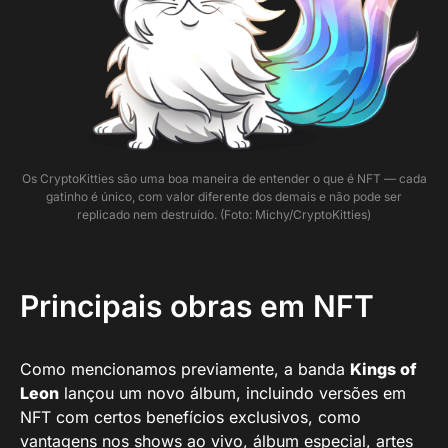
Os CryptoKitties são uma boa maneira de entender o que é NFT — cada
gatinho é único, com valor diferente dos demais e não pode ser
replicado nem destruído. (Foto: Michy/CryptoKitties)
Principais obras em NFT
Como mencionamos previamente, a banda
Kings of
Leon
lançou um novo álbum, incluindo versões em
NFT com certos benefícios exclusivos, como
vantagens nos shows ao vivo, álbum especial, artes