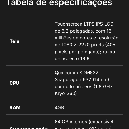
Tabela de especificações
Touchscreen LTPS IPS LCD
de 6,2 polegadas, com 16
milhões de cores e resolução
Tela
de 1080 x 2270 pixels (405
pixels por polegada); razão
de aspecto 19:9
Qualcomm SDM632
Snapdragon 632 (14 nm)
CPU
com oito núcleos (1.8 GHz
Kryo 260)
RAM
4GB
64 GB internos (expansível
Armazenamento
via cartão microSD de até