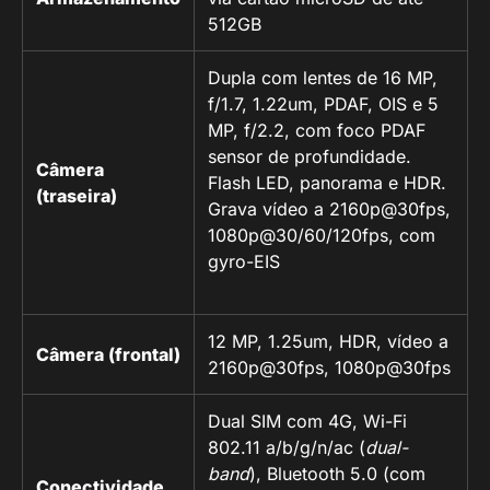
512GB
Dupla com lentes de 16 MP,
f/1.7, 1.22um, PDAF, OIS e 5
MP, f/2.2, com foco PDAF
sensor de profundidade.
Câmera
Flash LED, panorama e HDR.
(traseira)
Grava vídeo a 2160p@30fps,
1080p@30/60/120fps, com
gyro-EIS
12 MP, 1.25um, HDR, vídeo a
Câmera (frontal)
2160p@30fps, 1080p@30fps
Dual SIM com 4G, Wi-Fi
802.11 a/b/g/n/ac (
dual-
band
), Bluetooth 5.0 (com
Conectividade