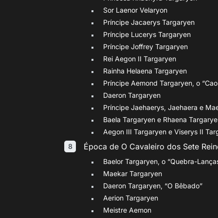
Sor Laenor Velaryon
Príncipe Jacaerys Targaryen
Príncipe Lucerys Targaryen
Príncipe Joffrey Targaryen
Rei Aegon II Targaryen
Rainha Helaena Targaryen
Príncipe Aemond Targaryen, o “Cao
Daeron Targaryen
Príncipe Jaehaerys, Jaehaera e Ma
Baela Targaryen e Rhaena Targarye
Aegon III Targaryen e Viserys II Ta
Época de O Cavaleiro dos Sete Rein
Baelor Targaryen, o “Quebra-Lança
Maekar Targaryen
Daeron Targaryen, “O Bêbado”
Aerion Targaryen
Meistre Aemon