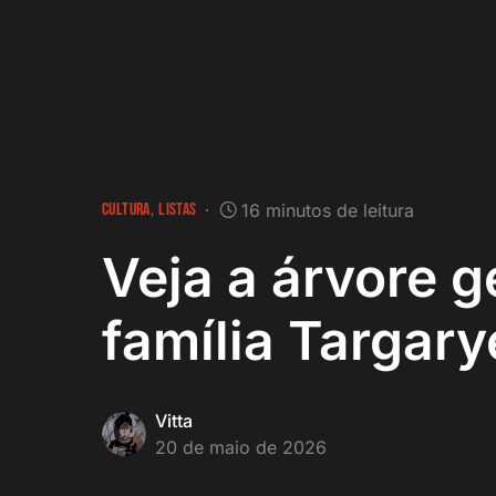
CULTURA
LISTAS
16 minutos de leitura
Veja a árvore 
família Targar
Vitta
20 de maio de 2026