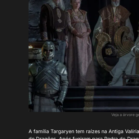
Veja a árvore g
A família Targaryen tem raízes na Antiga Valí
de Dragões. Após fugirem para Pedra do Drag