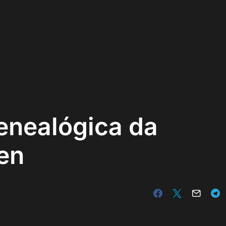
genealógica da
yen