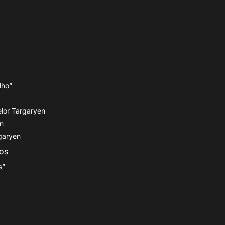
lho”
elor Targaryen
n
rgaryen
os
s”