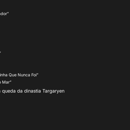
ador”
i”
inha Que Nunca Foi”
o Mar”
a queda da dinastia Targaryen