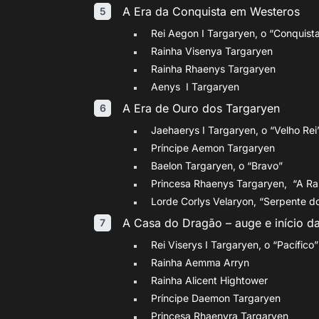
A Era da Conquista em Westeros
Rei Aegon I Targaryen, o “Conquist
Rainha Visenya Targaryen
Rainha Rhaenys Targaryen
Aenys I Targaryen
A Era de Ouro dos Targaryen
Jaehaerys I Targaryen, o “Velho Re
Príncipe Aemon Targaryen
Baelon Targaryen, o “Bravo”
Princesa Rhaenys Targaryen, “A Ra
Lorde Corlys Velaryon, “Serpente d
A Casa do Dragão – auge e início d
Rei Viserys I Targaryen, o “Pacífico”
Rainha Aemma Arryn
Rainha Alicent Hightower
Príncipe Daemon Targaryen
Princesa Rhaenyra Targaryen