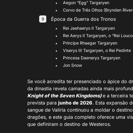
Aegon “Egg” Targaryen
Corvo de Três Olhos (Brynden River
Época da Guerra dos Tronos
Rei Jaehaerys II Targaryen
Rei Aerys II Targaryen, o “Rei Louco
Príncipe Rhaegar Targaryen
Viserys III Targaryen, o Rei Pedinte
Princesa Daenerys Targaryen
Jon Snow
Se você acredita ter presenciado o ápice do dr
da dinastia revela camadas ainda mais profu
Knight of the Seven Kingdoms)
e a terceira
prevista para
junho de 2026
. Esta expansão d
sangue de Valíria continuou a moldar o desti
dragões, e este guia completo oferece uma vis
que definiram o destino de Westeros.