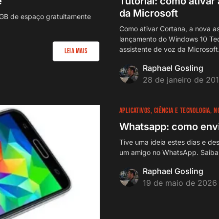
e
Tutorial: como ativar
da Microsoft
 GB de espaço gratuitamente
Como ativar Cortana, a nova as
lançamento do Windows 10 Tech
assistente de voz da Microsoft
Leia Mais
Raphael Gosling
28 de janeiro de 20
APLICATIVOS
CIÊNCIA E TECNOLOGIA
N
Whatsapp: como envia
Tive uma ideia estes dias e des
um amigo no WhatsApp. Saiba
Raphael Gosling
19 de maio de 2026