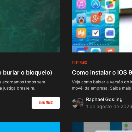
TUTORIAIS
burlar o bloqueio)
Como instalar o iOS 
ros acordamos todos sem
Veja como baixar a versão do i
justiça brasileira.
movél da empresa. Saiba mais
Raphael Gosling
Leia Mais
1 de agosto de 202