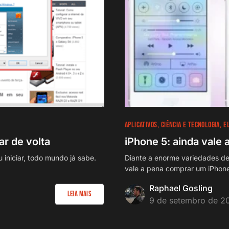
APLICATIVOS
CIÊNCIA E TECNOLOGIA
E
r de volta
iPhone 5: ainda vale
iniciar, todo mundo já sabe.
Diante a enorme variedades d
vale a pena comprar um iPhon
Raphael Gosling
Leia Mais
9 de setembro de 2