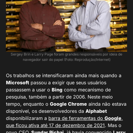
Sergey Brin e Larry Page foram grandes responsáveis por ideia de
navegador sair do papel (Foto: Reprodução/Internet)
Os trabalhos se intensificaram ainda mais quando a
Microsoft
passou a exigir que seus usuários
passassem a usar o
Bing
como mecanismo de
pesquisa, também a partir de 2006. Neste meio
tempo, enquanto o
Google Chrome
ainda não estava
disponível, os desenvolvedores da
Alphabet
disponibilizaram a
barra de ferramentas do
Google
,
que ficou ativa até 17 de dezembro de 2021
. Mas o
novo CEO,
Sundar Pichai
, já havia convencido
Larry