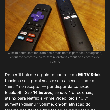
O Roku conta com mais atalhos e mais botões para fácil navegação,
enquanto o controle do Mi tem microfone embutido e controle de
volume
De perfil baixo e esguio, o controle do
Mi TV Stick
funciona sem problemas e sem a necessidade de
“mirar” no receptor — por dispor da conexão
Bluetooth. São
14 botões
, sendo: 4 direcionais,
atalho para Netflix e Prime Video, tecla “OK”,
aumentar/diminuir volume, on/off, ativação do
Google Assistente e três teclas de navegação do