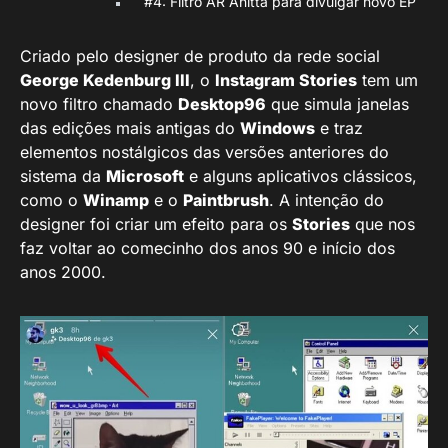
#4: Filtro AR Anitta para divulgar novo EP
Criado pelo designer de produto da rede social
George Kedenburg III
, o
Instagram Stories
tem um
novo filtro chamado
Desktop96
que simula janelas
das edições mais antigas do
Windows
e traz
elementos nostálgicos das versões anteriores do
sistema da
Microsoft
e alguns aplicativos clássicos,
como o
Winamp
e o
Paintbrush
. A intenção do
designer foi criar um efeito para os
Stories
que nos
faz voltar ao comecinho dos anos 90 e início dos
anos 2000.