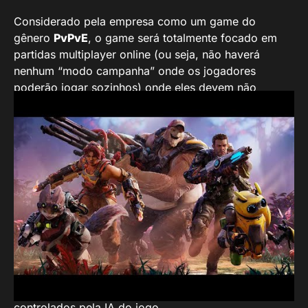
Considerado pela empresa como um game do
gênero
PvPvE
, o game será totalmente focado em
partidas multiplayer online (ou seja, não haverá
nenhum “modo campanha” onde os jogadores
poderão jogar sozinhos) onde eles devem não
apenas se enfrentar entre si, mas também
trabalharem em grupo para combaterem adversários
comandados pela IA.
Assim como em
Overwatch
ou
Apex Legends
,
Crucible
possui uma ampla variedade de
personagens, cada qual com armas e habilidades
específicas. Esses personagens poderão atuar em
três diferentes modos de jogo: o primeiro deles é o
Heart of the Hives
, onde os jogadores serão
divididos em dois times de quatro pessoas cada,
onde deverão enfrentar hordas de inimigos
controlados pela IA do jogo.