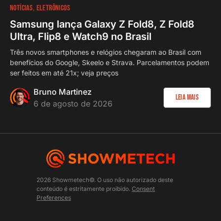
NOTÍCIAS
ELETRÔNICOS
Samsung lança Galaxy Z Fold8, Z Fold8
Ultra, Flip8 e Watch9 no Brasil
Três novos smartphones e relógios chegaram ao Brasil com
benefícios do Google, Skeelo e Strava. Parcelamentos podem
ser feitos em até 21x; veja preços
Bruno Martinez
Leia Mais
6 de agosto de 2026
2026 Showmetech©. O uso não autorizado deste
conteúdo é estritamente proibido.
Consent
Preferences