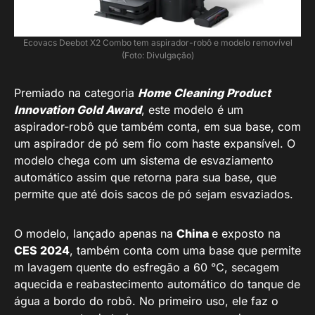
Ecovacs Deebot X2 Combo tem aspirador-robô e modelo removível
(Foto: Divulgação)
Premiado na categoria
Home Cleaning Product
Innovation Gold Award
, este modelo é um
aspirador-robô que também conta, em sua base, com
um aspirador de pó sem fio com haste expansível. O
modelo chega com um sistema de esvaziamento
automático assim que retorna para sua base, que
permite que até dois sacos de pó sejam esvaziados.
O modelo, lançado apenas na
China
e exposto na
CES 2024
, também conta com uma base que permite
m lavagem quente do esfregão a 60 °C, secagem
aquecida e reabastecimento automático do tanque de
água a bordo do robô. No primeiro uso, ele faz o