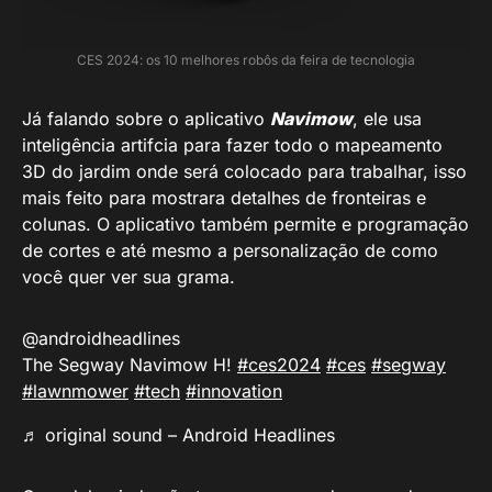
CES 2024: os 10 melhores robôs da feira de tecnologia
Já falando sobre o aplicativo
Navimow
, ele usa
inteligência artifcia para fazer todo o mapeamento
3D do jardim onde será colocado para trabalhar, isso
mais feito para mostrara detalhes de fronteiras e
colunas. O aplicativo também permite e programação
de cortes e até mesmo a personalização de como
você quer ver sua grama.
@androidheadlines
The Segway Navimow H!
#ces2024
#ces
#segway
#lawnmower
#tech
#innovation
♬ original sound – Android Headlines