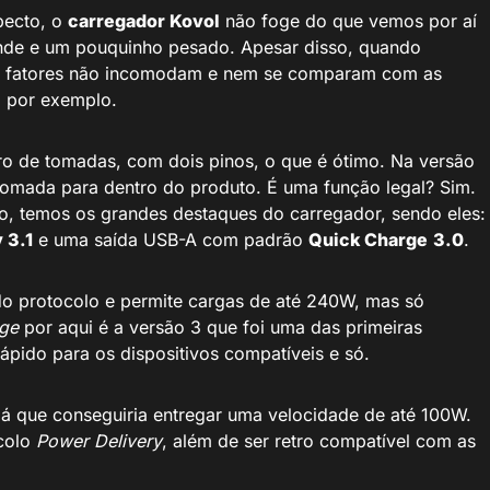
pecto, o
carregador Kovol
não foge do que vemos por aí
rande e um pouquinho pesado. Apesar disso, quando
is fatores não incomodam e nem se comparam com as
, por exemplo.
ro de tomadas, com dois pinos, o que é ótimo. Na versão
tomada para dentro do produto. É uma função legal? Sim.
do, temos os grandes destaques do carregador, sendo eles:
 3.1
e uma saída USB-A com padrão
Quick Charge
3.0
.
do protocolo e permite cargas de até 240W, mas só
ge
por aqui é a versão 3 que foi uma das primeiras
pido para os dispositivos compatíveis e só.
 já que conseguiria entregar uma velocidade de até 100W.
ocolo
Power Delivery
, além de ser retro compatível com as