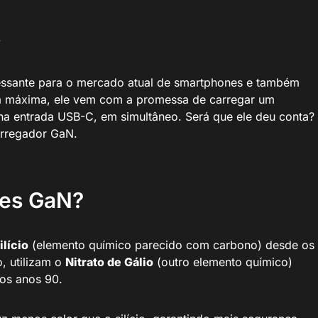
W
essante para o mercado atual de smartphones e também
a máxima, ele vem com a promessa de carregar um
a entrada USB-C, em simultâneo. Será que ele deu conta?
arregador GaN.
res GaN?
ilício
(elemento químico parecido com carbono) desde os
o, utilizam o
Nitrato de Gálio
(outro elemento químico)
nos anos 90.