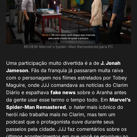
REVIEW: Marvel's Spider-Man Remastered para PC
Uma participação muito divertida é a de
J. Jonah
Jameson
. Fãs da franquia já passaram muita raiva
com o personagem nos filmes estrelados por Tobey
Maguire, onde JJJ comandava as notícias do Clarim
Diário e espalhava
fake news
sobre o Aranha antes
da gente usar esse termo o tempo todo. Em
Marvel’s
Spider-Man Remastered
, o
hater
mais icônico do
herói não trabalha mais no Clarim, mas tem um
podcast que o protagonista ouve durante seus
passeios pela cidade. JJJ faz comentários sobre os
últimos acontecimentos em que você se envolveu no