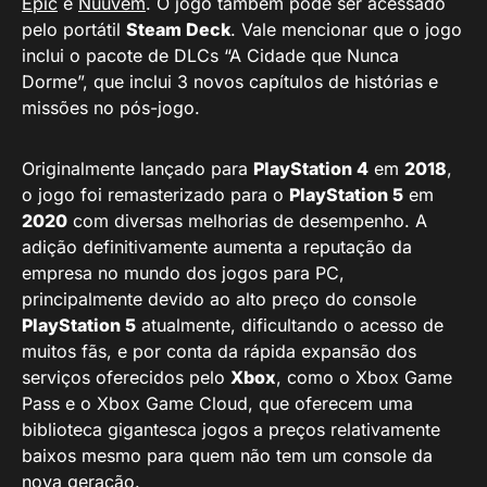
Epic
e
Nuuvem
. O jogo também pode ser acessado
pelo portátil
Steam Deck
. Vale mencionar que o jogo
inclui o pacote de DLCs “A Cidade que Nunca
Dorme”, que inclui 3 novos capítulos de histórias e
missões no pós-jogo.
Originalmente lançado para
PlayStation 4
em
2018
,
o jogo foi remasterizado para o
PlayStation 5
em
2020
com diversas melhorias de desempenho. A
adição definitivamente aumenta a reputação da
empresa no mundo dos jogos para PC,
principalmente devido ao alto preço do console
PlayStation 5
atualmente, dificultando o acesso de
muitos fãs, e por conta da rápida expansão dos
serviços oferecidos pelo
Xbox
, como o Xbox Game
Pass e o Xbox Game Cloud, que oferecem uma
biblioteca gigantesca jogos a preços relativamente
baixos mesmo para quem não tem um console da
nova geração.