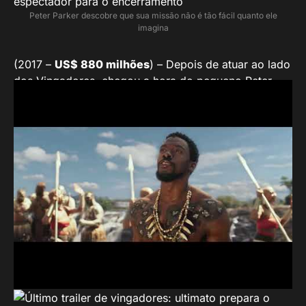
Peter Parker descobre que sua missão não é tão fácil quanto ele
imagina
(2017 –
US$ 880 milhões
) – Depois de atuar ao lado
dos Vingadores, chegou a hora do pequeno Peter
Parker voltar para casa e para a sua vida, já não mais
tão normal. Lutando diariamente contra pequenos
crimes nas redondezas, ele pensa ter encontrado a
missão de sua vida quando o terrível vilão Abutre
surge amedrontando a cidade. O problema é que a
tarefa não será tão fácil como ele imaginava.
(
https://emdrprofessionaltraining.com
)
7 – Capitã Marvel