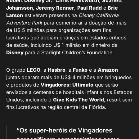
Robert Downey Jr.
,
Chris Hemsworth
,
Scarlett
Johansson
,
Jeremy Renner
,
Paul Rudd
e
Brie
Larson
estiveram presenes na
Disney California
Adventure Park
para comemorar a doação de mais
de U$ 5 milhões para organizações sem fins
lucrativos que apoiam crianças em estados críticos
de saúde, incluindo U$ 1 milhão em dinheiro da
Disney
para a Starlight Children’s Foundation.
O grupo
LEGO
, a
Hasbro
, a
Funko
e a
Amazon
juntas doaram mais de US$ 4 milhões em brinquedos
e produtos de
Vingadores: Ultimato
que serão
enviados a centenas de hospitais infantis nos Estados
Unidos, incluindo o
Give Kids The World
, resort sem
fins lucrativos na região central da Flórida.
“Os super-heróis de Vingadores