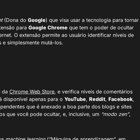
et
(Dona do
Google
) que visa usar a tecnologia para tornar
tensão para
Google Chrome
que tem o poder de ocultar
rnet. O extensão permite ao usuário identificar níveis de
s e simplesmente mutá-los.
s da
Chrome Web Store
, e verifica níveis de comentários
á disponível apenas para o
YouTube
,
Reddit
,
Facebook
,
ependentes que é anexado a boa parte dos blogs e sites
os que você pode ocultar, e, inclusive, um
“modo zen”
,
sa
machine learning
(“Máquina de aprendizagem”, em