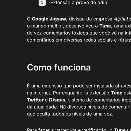
Extensão à prova de ódio
O
Google Jigsaw
, divisão da empresa
Alphab
o mundo melhor, desenvolveu o
Tune
, uma ex
de vez comentários tóxicos que você vê na inte
comentários em diversas redes sociais e fórun
Como funciona
É uma extensão que pode ser instalada atravé
na internet. Por enquanto, a extensão
Tune
est
Twitter
e
Disqus
, sistema de comentários ind
da atualidade. Há diversos níveis de comentári
que oculta todos os níveis de uma vez.
Para fazer a varredura e verificação, o
Tune
u