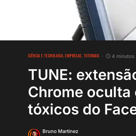
CIÊNCIA E TECNOLOGIA
EMPRESAS
TUTORIAIS
4 minutos 
TUNE: extensã
Chrome oculta
tóxicos do Fac
Bruno Martinez