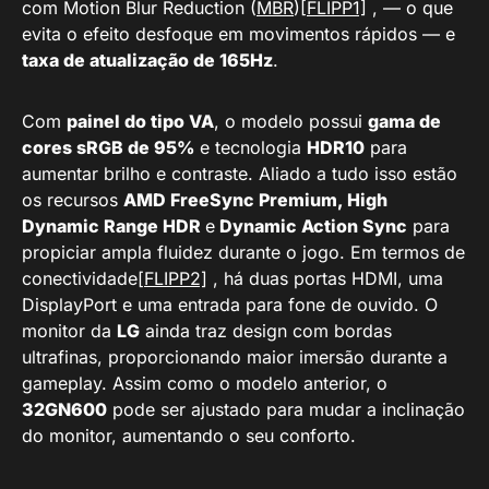
com Motion Blur Reduction (
MBR
)
[FLIPP1]
, — o que
evita o efeito desfoque em movimentos rápidos — e
taxa de atualização de 165Hz
.
Com
painel do tipo VA
, o modelo possui
gama de
cores sRGB de 95%
e tecnologia
HDR10
para
aumentar brilho e contraste. Aliado a tudo isso estão
os recursos
AMD FreeSync Premium, High
Dynamic Range HDR
e
Dynamic Action Sync
para
propiciar ampla fluidez durante o jogo. Em termos de
conectividade
[FLIPP2]
, há duas portas HDMI, uma
DisplayPort e uma entrada para fone de ouvido. O
monitor da
LG
ainda traz design com bordas
ultrafinas, proporcionando maior imersão durante a
gameplay. Assim como o modelo anterior, o
32GN600
pode ser ajustado para mudar a inclinação
do monitor, aumentando o seu conforto.