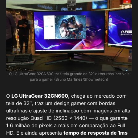
O LG UltraGear 32GN600 traz tela grande de 32” e recursos incríveis
para o gamer (Bruno Martinez/Showmetech)
O
LG UltraGear 32GN600
, chega ao mercado com
tela de 32″, traz um design gamer com bordas
ultrafinas e ajuste de inclinação com imagens em alta
resolução Quad HD (2560 x 1440) — o que garante
1.6 milhão de pixels a mais em comparação ao Full
HD. Ele ainda apresenta
tempo de resposta de 1ms