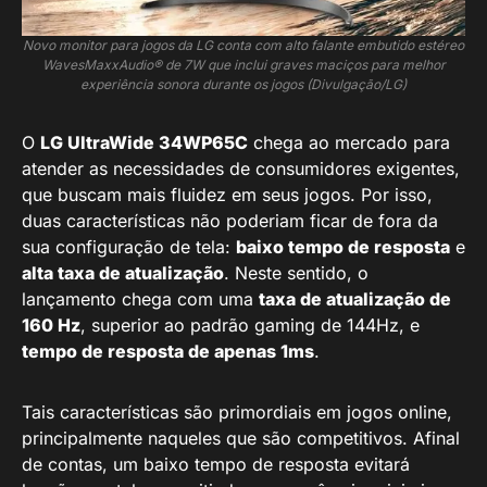
Novo monitor para jogos da LG conta com alto falante embutido estéreo
WavesMaxxAudio® de 7W que inclui graves maciços para melhor
experiência sonora durante os jogos (Divulgação/LG)
O
LG UltraWide 34WP65C
chega ao mercado para
atender as necessidades de consumidores exigentes,
que buscam mais fluidez em seus jogos. Por isso,
duas características não poderiam ficar de fora da
sua configuração de tela:
baixo tempo de resposta
e
alta taxa de atualização
. Neste sentido, o
lançamento chega com uma
taxa de atualização de
160 Hz
, superior ao padrão gaming de 144Hz, e
tempo de resposta de apenas 1ms
.
Tais características são primordiais em jogos online,
principalmente naqueles que são competitivos. Afinal
de contas, um baixo tempo de resposta evitará