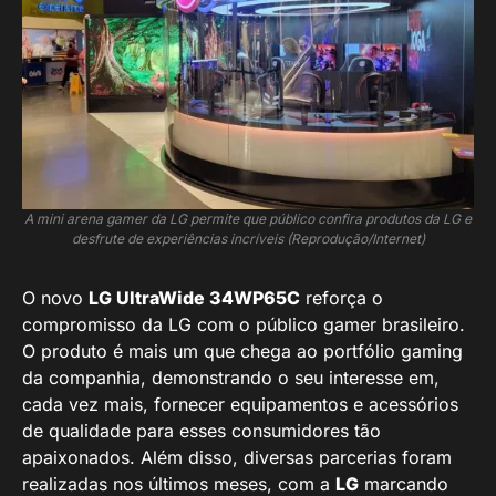
A mini arena gamer
da LG permite que público confira produtos da LG e
desfrute de experiências incríveis (Reprodução/Internet)
O novo
LG UltraWide 34WP65C
reforça o
compromisso da LG com o público gamer brasileiro.
O produto é mais um que chega ao portfólio gaming
da companhia, demonstrando o seu interesse em,
cada vez mais, fornecer equipamentos e acessórios
de qualidade para esses consumidores tão
apaixonados. Além disso, diversas parcerias foram
realizadas nos últimos meses, com a
LG
marcando