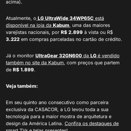
acima).
Atualmente, o
LG UltraWide 34WP65C
está
disponível na loja da
Kabum
, uma das maiores
varejistas nacionais, por
R$ 2.899
à vista ou R$
3.222
em compras parceladas no cartão de crédito.
Já o monitor
UltraGear 32GN600
da
LG
é vendido
também no site da Kabum
, com preços que partem
de
R$ 1.899
.
Veja também:
Em seu quinto ano consecutivo como parceira
exclusiva da CASACOR, a LG levou toda a sua
tecnologia para a maior mostra de arquitetura e
design da América Latina.
Confira os destaques de
smart TVs e telas presentes
!