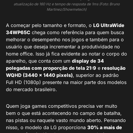
atualização de 160 Hz e tempo de resposta de 1ms (Foto: Bruno
Martinez/Showmetech)
A começar pelo tamanho e formato, o
LG UltraWide
34WP65C
chega como referência para quem busca
melhorar o desempenho nos jogos e também para o
usuário que deseja incrementar a produtividade no
home office. Isso já fica evidente ao notar o corpo do
aparelho, que conta com um
display de 34
polegadas com proporção de tela 21:9
e
resolução
WQHD (3440 x 1440 pixels)
, superior ao padrão
Full HD (1080p) presente na maior parte dos modelos
do mercado brasileiro.
Quem joga games competitivos precisa ver muito
bem o que está acontecendo no campo de batalha,
nas pistas ou naquele vasto mundo aberto. Pensando
nisso, o modelo da LG proporciona
30% a mais de