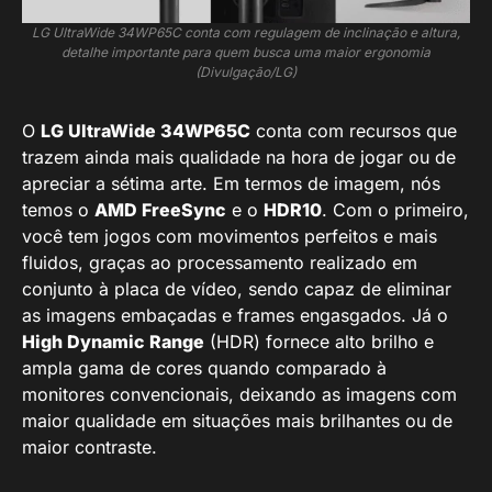
LG UltraWide 34WP65C conta com regulagem de inclinação e altura,
detalhe importante para quem busca uma maior ergonomia
(Divulgação/LG)
O
LG UltraWide 34WP65C
conta com recursos que
trazem ainda mais qualidade na hora de jogar ou de
apreciar a sétima arte. Em termos de imagem, nós
temos o
AMD FreeSync
e o
HDR10
. Com o primeiro,
você tem jogos com movimentos perfeitos e mais
fluidos, graças ao processamento realizado em
conjunto à placa de vídeo, sendo capaz de eliminar
as imagens embaçadas e frames engasgados. Já o
High Dynamic Range
(HDR) fornece alto brilho e
ampla gama de cores quando comparado à
monitores convencionais, deixando as imagens com
maior qualidade em situações mais brilhantes ou de
maior contraste.