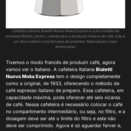
Cafeteira Italiana Bialetti Nuova Moka Express é outro modelo da
empresa Bialetti, porém, voltado para a produção italiana de café. Este é
um dos modelos mais famosos da empresa. Reprodução: Lojas
Americanas.
Tivemos o modo francês de produzir café, agora
vamos ver o italiano. A cafeteira Italiana
Bialetti
Nuova Moka Express
tem o design completamente
como a original, de 1933, oferecendo o método de
café espresso italiano de preparo. Essa cafeteira, em
capacidade máxima, pode oferecer até seis xícaras
de café. Nessa cafeteira é necessário colocar o café
no compartimento intermediário, ou seja, no filtro, e a
dosagem deve ser até o limite do filtro e este não
deve ser comprimido. Agora é só aguardar ferver e,