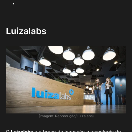
Luizalabs
(Imagem: Reprodução/Luizalabs)
O
Luizalabs
é o braço de inovação e tecnologia do