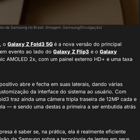
nto da Samsung no Brasil. (Imagem: Samsung/Divulgação)
, o
Galaxy Z Fold3 5G
é a nova versão do principal
 em evento ao lado do
Galaxy
Z Flip3
e o
Galaxy
amic AMOLED 2x, com um painel externo HD+ e uma taxa
sitivo abre e fecha em suas laterais, dando várias
customização da interface do sistema ao usuário. Com
Fold3 traz ainda uma câmera tripla traseira de 12MP cada e
la — e sendo uma destas a primeira a ser embutida atrás
sa é saber se, na prática, ela é realmente eficiente
isão da Samsung sobre a tecnologia de lentes em seus