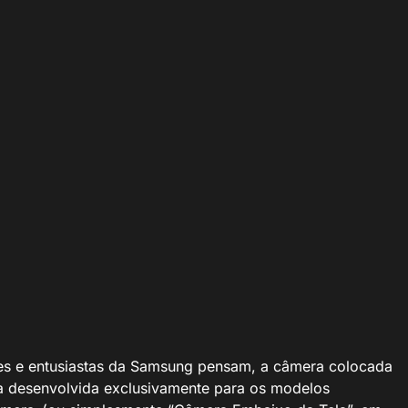
e pode revolucionar a futura geração de produtos da Samsung (Imagem:
res e entusiastas da Samsung pensam, a câmera colocada
a desenvolvida exclusivamente para os modelos