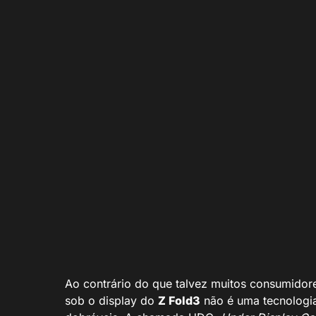
Tecnologia UDC foi implementada apenas no Z Fold3 
Samsung/Divulgação)
Ao contrário do que talvez muitos consumido
sob o display do
Z Fold3
não é uma tecnologi