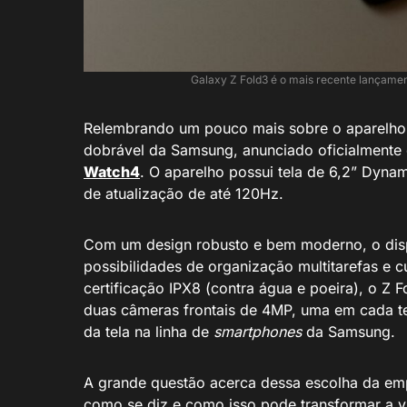
Galaxy Z Fold3 é o mais recente lançame
Relembrando um pouco mais sobre o aparelho
dobrável da Samsung, anunciado oficialmente
Watch4
. O aparelho possui tela de 6,2” Dyn
de atualização de até 120Hz.
Com um design robusto e bem moderno, o dispo
possibilidades de organização multitarefas e 
certificação IPX8 (contra água e poeira), o Z 
duas câmeras frontais de 4MP, uma em cada te
da tela na linha de
smartphones
da Samsung.
A grande questão acerca dessa escolha da empre
como se diz e como isso pode transformar a v