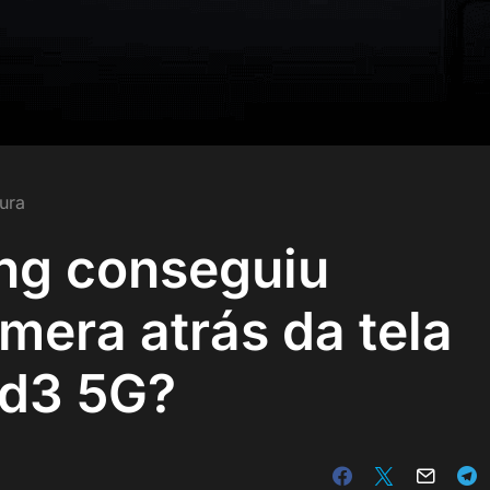
tura
g conseguiu
mera atrás da tela
ld3 5G?