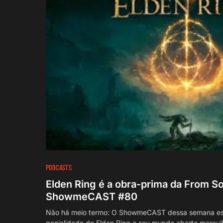
PODCASTS
Elden Ring é a obra-prima da From So
ShowmeCAST #80
Não há meio termo: O ShowmeCAST dessa semana 
genialidade de Elden Ring e seu mundo aberto maravi